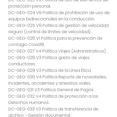
protección personal.
OTRAS SOLUCIONES PARA TI
DC-GEG-024 V9 Política de prohibición de uso de
equipos bidireccionales en la conducción.
DC-GEG-025 V9 Política de gestión de velocidad
CONTACTO
segura (control de límites de velocidad).
DC-GEG-026 V1 Política para la prevención de
contagio Covid19
.
DC-GEG-027 V4 Política Viajes (Administrativos)
.
TRABAJA CON NOSOTROS
DC-GEG-028 V3 Política gasto de viajes
conductores.
DC-GEG-029 V3 Política de la Línea Ética .
DC-GEG-030 V4 Política Reporte de novedades,
incidentes, accidentes y siniestros viales.
DC-GEG-031 V3 Política General de Pagos
.
DC-GEG-032 V4 Política de protección a los
Derechos Humanos.
DC-GEG-033 V3 Política de transferencia de
archivo - Gestión documental
.