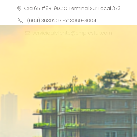
Cra 65 #8B-91.C.C Terminal Sur Local 373
(604) 3630203 Ext.3060-3004
servicioalcliente@emprestur.com