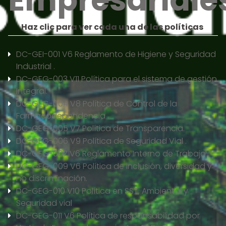
Empresarial
Haz clic para ver cada una de las políticas
DC-GEI-001 V6 Reglamento de Higiene y Seguridad
Industrial
.
DC-GEG-003 V11 Política para el sistema de gestión
Integral.
DC-GEG-004 V8 Política de Control de la
Farmacodependencia .
DC-GEG-005 V7 Política de Transparencia.
DC-GEG-006 V9 Política de Seguridad Vial .
DC-GEG-007 V6 Reglamento Interno de Trabajo
.
DC-GEG-009 V6 Política de inclusión, diversidad y
no discriminación.
DC-GEG-010 V10 Política en SST, Ambiental y
Seguridad vial
DC-GEG-011 V6 Política de responsabilidad por